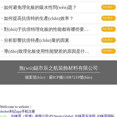
· 如何避免理化板的吸水性問(wèn)題？
MORE+
· 如何提高抗倍特的生產(chǎn)效率？
MORE+
· 對(duì)于抗倍特理化板的性能都有哪些要求？
MORE+
· 分析影響抗倍特產(chǎn)量的因素
MORE+
· 導(dǎo)致理化板使用性能變差的原因是什么？
MORE+
無(wú)錫市辰之航裝飾材料有限公司
備案號(hào)：
蘇ICP備11087219號(hào)
Wellcome to website：
sbobet利记app手机注册
Link：
JD体育（亚洲）有限公司|JD Sports Global
|
JD体育反波胆
|
JD体育国际